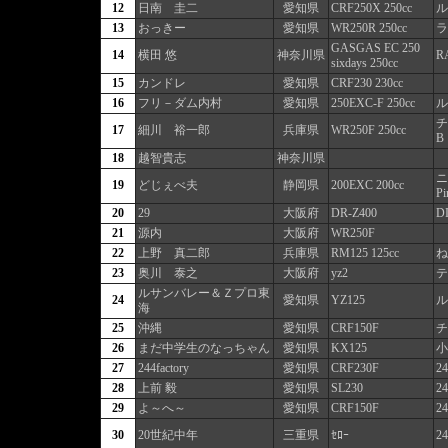
12
日南 圭二
愛知県
CRF250X 250cc
ル
13
おっきー
愛知県
WR250R 250cc
ラ
GASGAS EC 250
14
横田 悠
神奈川県
R
sixdays 250cc
15
カンドレ
愛知県
CRF230 230cc
16
フリ－ダム内村
愛知県
250EXC-F 250cc
ル
チ
17
細川 裕一郎
兵庫県
WR250F 250cc
B
18
越智貴志
神奈川県
ニ
19
どじぇべ夫
静岡県
200EXC 200cc
P
20
29
大阪府
DR-Z400
D
21
源内
大阪府
WR250F
22
上野 真二郎
兵庫県
RM125 125cc
ね
23
奥川 泰之
大阪府
yz2
テ
ルサンバレー＆Ｚプロ東
24
愛知県
YZ125
ル
海
25
沖縄
愛知県
CRF150F
チ
26
まだ中学生のなっちゃん
愛知県
KX125
小
27
244factory
愛知県
CRF230F
24
28
上前 毅
愛知県
SL230
24
29
よ～へ～
愛知県
CRF150F
24
30
20世紀中年
三重県
ｾﾛｰ
24