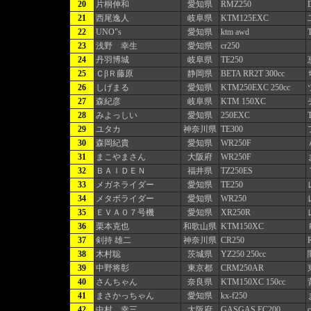
20
片桐伸和
愛知県
RMZ250
21
西尾逸人
岐阜県
KTM125EXC
22
UNO"s
愛知県
ktm awd
23
浅野 幸生
愛知県
cr250
24
丹羽博城
岐阜県
TE250
25
ＣβＲ藤原
静岡県
BETA RR2T 300cc
26
しげまる
愛知県
KTM250EXC 250cc
27
森紀彦
岐阜県
KTM 150XC
28
みよっしい
愛知県
250EXC
29
ユタカ
神奈川県
TE300
30
森岡紀貴
愛知県
WR250F
31
まこやまさん
大阪府
WR250F
32
ＢＡＩＤＥＮ
福井県
TZ250ES
33
メガネライダー
愛知県
TE250
34
メタボライダー
愛知県
WR250
35
ＥＶＡ０７号機
愛知県
XR250R
36
栗本克也
和歌山県
KTM150XC
37
剣持 雄二
神奈川県
CR250
38
木村聡
茨城県
YZ250 250cc
39
中野将彰
東京都
CRM250AR
40
さんちゃん
奈良県
KTM150XC 150cc
41
まさかっちゃん
愛知県
kx-f250
42
中村 幸三
大阪府
GASGAS EC200