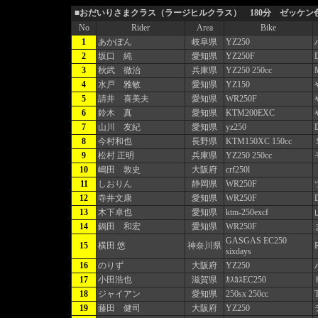
■おだいりさまクラス（ラージヒルクラス） 180分 ゼッケン
No
Rider
Area
Bike
1
あかぽん
岐阜県
YZ250
2
坂口 純
愛知県
YZ250F
3
秋武 徹治
兵庫県
YZ250 250cc
4
水戸 雅敏
愛知県
YZ150
5
請井 喜美夫
愛知県
WR250F
6
鈴木 真
愛知県
KTM200EXC
7
山川 友紀
愛知県
yz250
8
今村和也
長野県
KTM150XC 150cc
9
松村 正明
兵庫県
YZ250 250cc
10
嶋田 敦史
大阪府
crf250l
11
しおりん
静岡県
WR250F
12
寺井文康
愛知県
WR250F
13
木下卓也
愛知県
ktm-250excf
14
鍋田 和宏
愛知県
WR250F
GASGAS EC250
15
横田 悠
神奈川県
sixdays
16
のりず
大阪府
YZ250
17
小田浩也
滋賀県
ｶｽｶｽEC250
18
ジャイアン
愛知県
250sx 250cc
19
藤田 健司
大阪府
YZ250