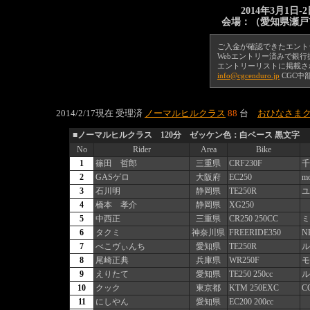
2014年3月1
会場：（愛知県瀬戸
ご入金が確認できたエント
Webエントリー済みで銀
エントリーリストに掲載さ
info@cgcenduro.jp
CGC中
2014/2/17現在 受理済
ノーマルヒルクラス
88
台
おひなさまクラ
■ノーマルヒルクラス 120分 ゼッケン色：白ベース 黒文字
No
Rider
Area
Bike
1
篠田 哲郎
三重県
CRF230F
千
2
GASゲロ
大阪府
EC250
m
3
石川明
静岡県
TE250R
ユ
4
橋本 孝介
静岡県
XG250
5
中西正
三重県
CR250 250CC
ミ
6
タクミ
神奈川県
FREERIDE350
N
7
べこヴぃんち
愛知県
TE250R
ル
8
尾崎正典
兵庫県
WR250F
モ
9
えりたて
愛知県
TE250 250cc
ル
10
クック
東京都
KTM 250EXC
C
11
にしやん
愛知県
EC200 200cc