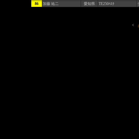
86
加藤 祐二
愛知県
TE250ﾊｽｸ
<