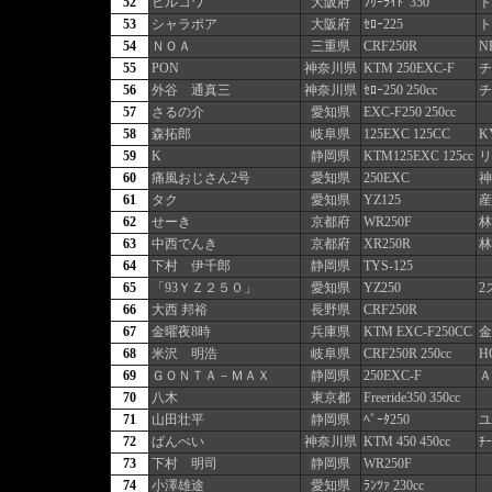
52
ヒルコワ
大阪府
ﾌﾘｰﾗｲﾄﾞ350
ト
53
シャラポア
大阪府
ｾﾛｰ225
ト
54
ＮＯＡ
三重県
CRF250R
N
55
PON
神奈川県
KTM 250EXC-F
チ
56
外谷 通真三
神奈川県
ｾﾛｰ250 250cc
チ
57
さるの介
愛知県
EXC-F250 250cc
58
森拓郎
岐阜県
125EXC 125CC
K
59
K
静岡県
KTM125EXC 125cc
リ
60
痛風おじさん2号
愛知県
250EXC
神
61
タク
愛知県
YZ125
産
62
せーき
京都府
WR250F
林
63
中西でんき
京都府
XR250R
林
64
下村 伊千郎
静岡県
TYS-125
65
「93ＹＺ２５０」
愛知県
YZ250
2
66
大西 邦裕
長野県
CRF250R
67
金曜夜8時
兵庫県
KTM EXC-F250CC
金
68
米沢 明浩
岐阜県
CRF250R 250cc
H
69
ＧＯＮＴＡ－ＭＡＸ
静岡県
250EXC-F
Ａ
70
八木
東京都
Freeride350 350cc
71
山田壮平
静岡県
ﾍﾞｰﾀ250
ユ
72
ばんぺい
神奈川県
KTM 450 450cc
ﾁｰ
73
下村 明司
静岡県
WR250F
74
小澤雄途
愛知県
ﾗﾝﾂｧ 230cc