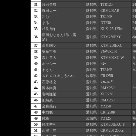
31
渡部是典
愛知県
TTR125
24
32
堀田太一
愛知県
CRM250AR
24
33
244jr
愛知県
TE250R
24
34
まる
愛知県
DT230
24
35
相良 崇仁
愛知県
KLX125 125cc
24
痛風おじさん1号（両
36
愛知県
KTM250EXC
神
足）
37
高見国明
愛知県
KTM 250EXC
神
38
安藤哲央
愛知県
ﾔﾏﾊWR250
神
39
森井章大
愛知県
KTM300XC-W
ル
40
ホッシー
愛知県
ｾﾛｰ
ル
41
るさん
愛知県
TE310R
ル
42
ＡＢＣＤ＠こうへい
岐阜県
CR125R
43
石原将之
愛知県
ｼｪﾙｺ4.5I
44
岡本尚真
愛知県
RMX250
St
45
岩崎隆治
愛知県
XLR250
46
加納泉
愛知県
RMX250
47
金森義行
愛知県
YZ250
48
中垣勉
愛知県
CRF250R
９
49
鈍亀
茨城県
YZ125
熱
50
鈴木秀和
愛知県
KTM350EXC-F
Ｒ
51
西里 昇
愛知県
CRM250 250cc