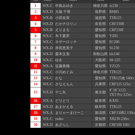
1
WX-C
中島みゆき
神奈川県
xr230
2
WX-D
大塚 千香
長野県
RM85
3
WX-B
小田友美
滋賀県
TTR125
4
WX-D
たかチロリン
奈良県
CRF150R
5
WX-B
えりまる
愛知県
CRF250F
6
WX-C
木下夏芽
愛知県
YZ85
7
WX-C
ネザーロッチ
愛知県
EC200
8
WX-D
井田恵美子
愛知県
SL230
9
WX-D
栗本文美
和歌山県
klx140
10
WX-C
ゆき
大阪府
ｾﾛｰ225
11
WX-A
近藤香織
愛知県
YZ125
12
WX-C
小川めぐみ
神奈川県
TTR125
13
WX-C
かな
愛知県
TTR125改 140cc
14
WX-C
さなえもん
兵庫県
CRF125 125cc
ｶﾞｽｶﾞｽ125
15
WX-D
ヤニ丸
東京都
TXT Pro 125cc
16
WX-A
どりどり
岐阜県
KX85
17
WX-D
あまかえる
岐阜県
TTR125
18
WX-A
まりゃーまけーこ
新潟県
CRF150R2 150c
19
WX-C
yuiko
愛知県
XR230 230cc
20
WX-D
あざらし
京都府
CRF100 1001