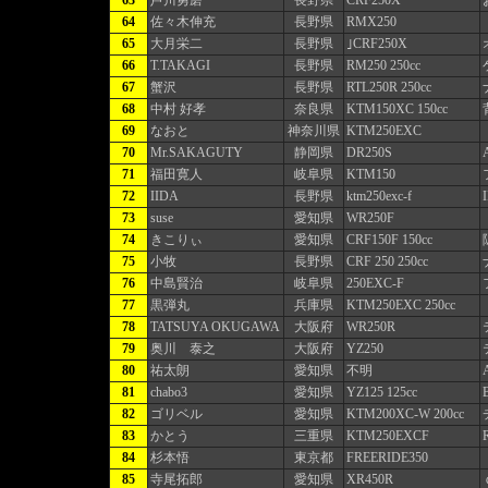
63
芦川勇磨
長野県
CRF250X
64
佐々木伸充
長野県
RMX250
65
大月栄二
長野県
｣CRF250X
66
T.TAKAGI
長野県
RM250 250cc
67
蟹沢
長野県
RTL250R 250cc
68
中村 好孝
奈良県
KTM150XC 150cc
69
なおと
神奈川県
KTM250EXC
70
Mr.SAKAGUTY
静岡県
DR250S
A
71
福田寛人
岐阜県
KTM150
72
IIDA
長野県
ktm250exc-f
73
suse
愛知県
WR250F
74
きこりぃ
愛知県
CRF150F 150cc
75
小牧
長野県
CRF 250 250cc
76
中島賢治
岐阜県
250EXC-F
77
黒弾丸
兵庫県
KTM250EXC 250cc
78
TATSUYA OKUGAWA
大阪府
WR250R
79
奥川 泰之
大阪府
YZ250
80
祐太朗
愛知県
不明
81
chabo3
愛知県
YZ125 125cc
82
ゴリベル
愛知県
KTM200XC-W 200cc
83
かとう
三重県
KTM250EXCF
84
杉本悟
東京都
FREERIDE350
85
寺尾拓郎
愛知県
XR450R