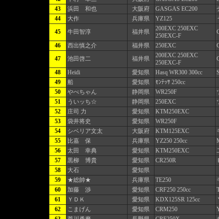
43
浜田 和也
大阪府
GASGAS EC200
44
大作
兵庫県
YZ125
200EXC 250EXC
45
牛田智淳
福井県
250EXC-F
46
西出慎之介
福井県
250EXC
200EXC 250EXC
47
池田啓二
福井県
250EXC-F
48
Heidi
愛知県
Hasq WR300 300cc
49
船
愛知県
ﾓﾝﾃｯｻ 250cc
50
やべちゃん
静岡県
WR250F
51
ういッち☆
静岡県
250EXC
52
庄司 力
愛知県
KTM250EXC
53
袋井将史
愛知県
WR250F
54
シベリア文太
大阪府
KTM125EXC
55
比嘉 保
兵庫県
YZ250 250cc
56
太田 幸典
愛知県
KTM250EXC
57
黒柳 博貴
愛知県
CR250R
58
大石
愛知県
59
★総帥★
兵庫県
TE250
60
加藤 渉
愛知県
CRF250 250cc
61
ＹＤＫ
愛知県
KDX125SR 125cc
62
こまげん
愛知県
CRM250