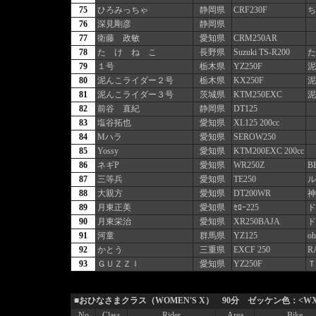
75
ひろみっちゃ
静岡県
CRF230F
ち
76
深見剛彦
静岡県
77
衛藤 政敏
愛知県
CRM250AR
78
た け ね こ
長野県
Suzuki TS-R200
た
79
１号
栃木県
YZ250F
泥
80
泥んこライダー２号
栃木県
KX250F
泥
81
泥んこライダー３号
茨城県
KTM250EXC
泥
82
前谷 直紀
静岡県
DT125
83
塩谷拓也
愛知県
XL125 200cc
84
Mハラ
愛知県
SEROW250
85
Yossy
愛知県
KTM200EXC 200cc
86
ネギP
愛知県
WR250Z
B
87
三等兵
愛知県
TE250
ル
88
大親方
愛知県
DT200WR
神
89
月東正美
愛知県
ｾﾛｰ225
ド
90
月東栄治
愛知県
XR250BAJA
ド
91
河童
群馬県
YZ125
o
92
かとう
三重県
EXCF 250
R
93
ＧＵＺＺＩ
愛知県
YZ250F
Ｔ
■おひなさまクラス（WOMEN'S X） 90分 ゼッケン色：<WX
No
Class
Rider
Area
Bike