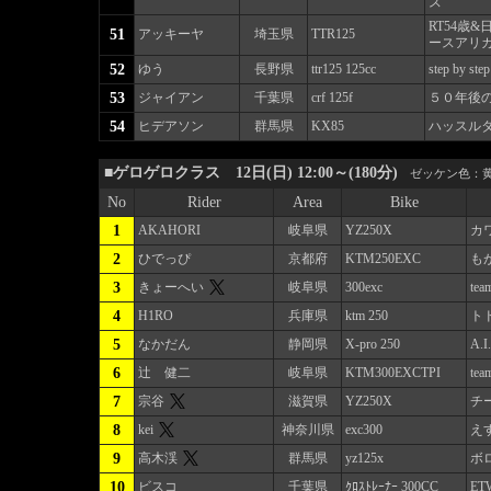
ス
RT54歳
51
アッキーヤ
埼玉県
TTR125
ースアリガ
52
ゆう
長野県
ttr125 125cc
step by step
53
ジャイアン
千葉県
crf 125f
５０年後
54
ヒデアソン
群馬県
KX85
ハッスル
■ゲロゲロクラス 12日(日) 12:00～(180分)
ゼッケン色：黄
No
Rider
Area
Bike
1
AKAHORI
岐阜県
YZ250X
カ
2
ひでっぴ
京都府
KTM250EXC
も
3
きょーへい
岐阜県
300exc
te
4
H1RO
兵庫県
ktm 250
ト
5
なかだん
静岡県
X-pro 250
A.
6
辻 健二
岐阜県
KTM300EXCTPI
te
7
宗谷
滋賀県
YZ250X
チ
8
kei
神奈川県
exc300
え
9
高木渓
群馬県
yz125x
ボロ
10
ビスコ
千葉県
ｸﾛｽﾄﾚｰﾅｰ 300CC
ET