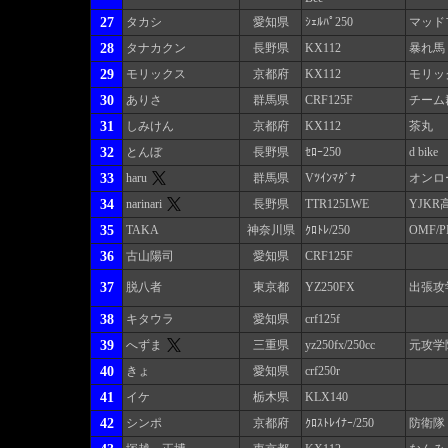
27
タカシ
愛知県
ｼｪﾙﾊﾟ250
マッド
28
タナカクン
長野県
KX112
暴れ馬
29
モリックス
京都府
KX112
モリッ
30
ありさ
群馬県
CRF125F
チーム
31
しみけん
京都府
KX112
茶丸
32
とんぼ
長野県
ｾﾛｰ250
d bike
33
haru
群馬県
Vﾂｲﾝﾏｸﾞﾅ
オンロ
34
narinari
長野県
TTR125LWE
YJKR
35
TAKA
神奈川県
ｸﾛﾄﾚ/250
OMF/
36
古山陽司
愛知県
CRF125F
37
脱八者
東京都
YZ250FX
出張攻
38
キタウラ
愛知県
crf125f
39
へずま
三重県
yz250fx/250cc
元攻学
40
きょ
愛知県
crf250r
41
イケ
栃木県
KLX140
42
シンポ
京都府
ｸﾛｽﾄﾚｲﾅｰ/250
防衛隊