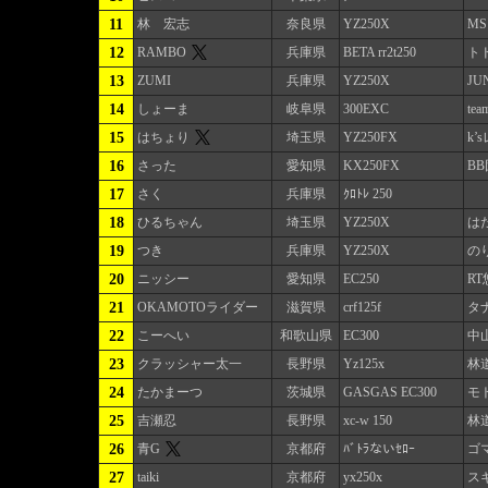
11
林 宏志
奈良県
YZ250X
M
12
RAMBO
兵庫県
BETA rr2t250
ト
13
ZUMI
兵庫県
YZ250X
JU
14
しょーま
岐阜県
300EXC
te
15
はちょり
埼玉県
YZ250FX
k’
16
さった
愛知県
KX250FX
B
17
さく
兵庫県
ｸﾛﾄﾚ 250
18
ひるちゃん
埼玉県
YZ250X
は
19
つき
兵庫県
YZ250X
の
20
ニッシー
愛知県
EC250
RT
21
OKAMOTOライダー
滋賀県
crf125f
タ
22
こーへい
和歌山県
EC300
中
23
クラッシャー太一
長野県
Yz125x
林道
24
たかまーつ
茨城県
GASGAS EC300
モ
25
吉瀬忍
長野県
xc-w 150
林
26
青G
京都府
ﾊﾞﾄﾗないｾﾛｰ
ゴ
27
taiki
京都府
yx250x
ス