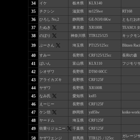
34
イケ
栃木県
KLX140
35
チクシン
滋賀県
ttr125lwe
RT168
36
ひろし No,2
静岡県
GE-N3/0.6Kw
ともだお
37
たぬき
東京都
XR100R
TEAMスタ
38
のぼり
神奈川県
TTR125/125
キックモ
39
ぶーさん
埼玉県
PT125/125cc
Blitzen Rac
40
すみー
長野県
CRF125/125cc
長和の森
41
ぱいん
富山県
KLX110
フジモリ
42
シオザワ
長野県
DT60 60CC
43
アライカズキ
長野県
CRF125F
44
ヤザワ
長野県
XR100R
45
なみ氏
愛知県
kx85
46
えーじー
長野県
CRF125F
47
ケン坊
静岡県
yz85lw
koike-work
48
ヤードム
埼玉県
CRF125F
49
街乗りジョニー
千葉県
CRF125F
ガレージ
50
ヤザワエンジ
群馬県
TTR125 ./ 125cc