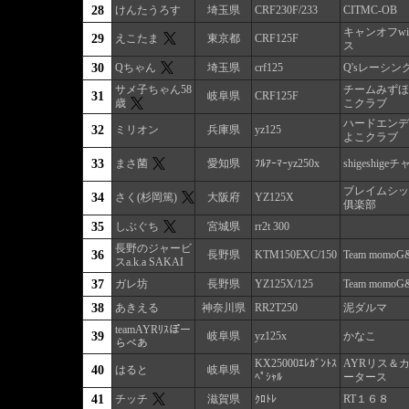
28
けんたうろす
埼玉県
CRF230F/233
CITMC-OB
キャンオフwi
29
えこたま
東京都
CRF125F
ス
30
Qちゃん
埼玉県
crf125
Q'sレーシン
サメ子ちゃん58
チームみずほ
31
岐阜県
CRF125F
歳
こクラブ
ハードエンデ
32
ミリオン
兵庫県
yz125
よこクラブ
33
まさ菌
愛知県
ﾌﾙｱｰﾏｰyz250x
shigeshig
ブレイムシック
34
さく(杉岡篤)
大阪府
YZ125X
俱楽部
35
しぶぐち
宮城県
rr2t 300
長野のジャービ
36
長野県
KTM150EXC/150
Team mom
スa.k.a SAKAI
37
ガレ坊
長野県
YZ125X/125
Team mom
38
あきえる
神奈川県
RR2T250
泥ダルマ
teamAYRﾘｽぽー
39
岐阜県
yz125x
かなこ
らべあ
KX25000ｴﾚｶﾞﾝﾄｽ
AYRリス＆
40
はると
岐阜県
ﾍﾟｼｬﾙ
ータース
41
チッチ
滋賀県
ｸﾛﾄﾚ
RT１６８