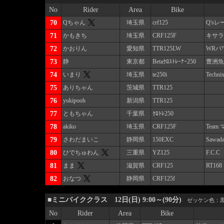
No
Rider
Area
Bike
70
Qちゃん
埼玉県
crf125
Q's
71
かもきち
埼玉県
CRF125F
キサラ
72
かおりん
愛知県
TTR125LW
WRパワ
73
静
東京都
Betaｸﾛｽﾄﾚｰﾅｰ250
豊洲魚
74
いまり
埼玉県
te250i
Techni
75
ありちゃん
茨城県
TTR125
76
yukipooh
新潟県
TTR125
77
ともちゃん
千葉県
ｸﾛﾄﾚ250
78
akiko
埼玉県
CRF125F
Team
79
さわだまいこ
静岡県
150EXC
Sawada
80
ひでちゅわん
三重県
YZ125
F.C.C
81
まま
滋賀県
CRF125
RT168
82
おなつ
静岡県
CRF125f
■ミニバイククラス 12日(日) 9:00～(90分)
ゼッケン色：
No
Rider
Area
Bike