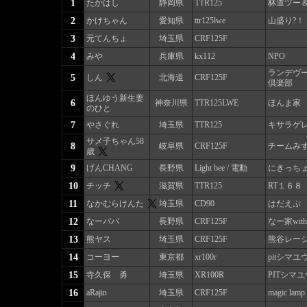
1
たかはし
静岡県
TTR125
林道ツー
2
かけちゃん
愛知県
ttr125lwe
山盛り?！
3
元てんちょ
埼玉県
CRF125F
4
みや
兵庫県
kx112
NPO
ランデヴー
5
しん
北海道
CRF125F
倶楽部
ほんゆう新生姜
6
神奈川県
TTR125LWE
ほんま家
のひと
7
やさぐれ
埼玉県
TTR125
キサラゲ
サメ子ちゃん58
8
岐阜県
CRF125F
チームみず
歳
9
げんCHANG
長野県
Light bee / 電動
にきっち
10
チッチ
滋賀県
TTR125
RT１６８
11
なかむらけんた
埼玉県
CD90
はだえぷ
12
なーパパ
長野県
CRF125F
なー家with
13
熊ヤス
埼玉県
CRF125F
熊谷レー
14
コーヨー
東京都
xr100r
pitシマユ
15
寺久保 勇
埼玉県
XR100R
PITシマユ
16
aRajin
埼玉県
CRF125F
magic lamp