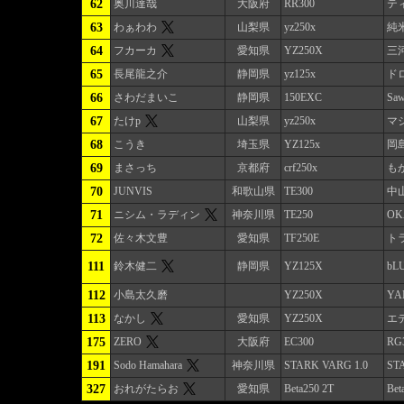
62
奥川達哉
大阪府
RR300
テ
63
わぁわわ
山梨県
yz250x
純
64
フカーカ
愛知県
YZ250X
三河
65
長尾龍之介
静岡県
yz125x
ド
66
さわだまいこ
静岡県
150EXC
Saw
67
たけp
山梨県
yz250x
マ
68
こうき
埼玉県
YZ125x
岡
69
まさっち
京都府
crf250x
も
70
JUNVIS
和歌山県
TE300
中
71
ニシム・ラディン
神奈川県
TE250
OK
72
佐々木文豊
愛知県
TF250E
ト
111
鈴木健二
静岡県
YZ125X
bLU
112
小島太久磨
YZ250X
YA
113
なかし
愛知県
YZ250X
エデ
175
ZERO
大阪府
EC300
RG3
191
Sodo Hamahara
神奈川県
STARK VARG 1.0
ST
327
おれがたらお
愛知県
Beta250 2T
Be