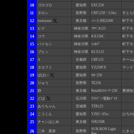
10
ゴロゴロ
愛知県
EXC250
11
タロン
長野県
CRF125F / 124cc
すとら
12
motoyasu
東京都
べｰたRR2t300
軒下モ
13
ヒゲ
神奈川県
ﾌｻﾍﾞﾙ125
軒下モ
14
コウ
神奈川県
KX250C
軒下モ
15
パイセン
神奈川県
ｼｪﾙﾊﾟ
軒下モ
16
ブヒッ
神奈川県
KLX125
軒下モ
17
A
京都府
CRF125
チーム
18
タカフミ
愛知県
YZ250FX
マッド
19
ぽぱい
愛知県
ｾﾛｰ250
20
りゅう
長野県
TE250
21
静
東京都
Betaｸﾛｽﾄﾚｰﾅｰ250
豊洲魚
22
どば
石川県
ﾗｲﾄﾋﾞｰ/電動ﾊﾞｲｸ
23
ありちゃん
茨城県
TTR125
24
こうくん
愛知県
YZ65 / 65cc
ひろの
25
チャンはじめ
東京都
WR250R
SUR-RON Light
26
二木 真弥
長野県
にきっ
Bee