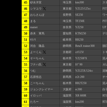
45
砂永洋宣
埼玉県
ktm300
ス
46
シマユウ
東京都
YZ125/125cc
PI
47
おらさんぽ
長野県
SE250
ワ
48
まる
埼玉県
TF250E
PI
49
mamet
奈良県
YZ250
UP
50
赤木 軍馬
愛知県
KTM250
デ
51
ﾓﾘﾉﾘ
岐阜県
RR250
52
河合 隆晶
静岡県
BetaX trainer300
脱
53
よーくん
京都府
crf125f
ト
54
そーちゃん
栃木県
YZ250FX
泥
55
フナハ氏
東京都
ｶﾌﾞ90
ガ
56
つむ
静岡県
YZ125X/124cc
泥
57
石原悟志
群馬県
rr2t 200
チ
58
こーちゃん
栃木県
RR2T250
泥
59
ジョンクレイマー
大阪府
ec300
白
60
イロッパ
滋賀県
XR 600R
RT
61
たろー
滋賀県
ktm200
RT