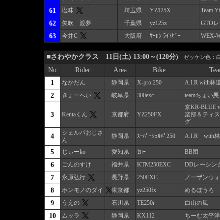
61
塩味
埼玉県
YZ125X
Team 
62
矢吹 渡夢
千葉県
yz125x
GTO
63
今井C
大阪府
ｻｰﾛﾝ ﾗｲﾄﾋﾞｰ
WEX-W
■さわやかクラス 11日(土) 13:00～(120分)
ゼッケン色：白
No
Rider
Area
Bike
Te
1
なかだん
静岡県
X-pro 250
A.I.R with
2
きょーへい
岐阜県
300exc
teamちょい悪
京KR-BLUE 
3
Kentaくん
京都府
YZ250FX
楽部＆ティス
グ
シェルパおじさ
4
静岡県
ｽｰﾊﾟｰｼｪﾙﾊﾟ250
A.I.R wit
ん
5
じぃーko
愛知県
ｾﾛｰ
BB団
6
ごんのすけ
福井県
KTM250EXC
DDレーシン
7
永原弘行
長野県
250EXC
ノーザンウォ
8
ホンモノのダイ
東京都
yz250fx
めるぼうろ
9
うえの
石川県
TE250i
白山の風
10
ムッラ
静岡県
KX112
ちーむ太平洋