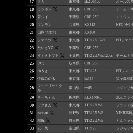
17
タカ
東京都
klx150/150
オールズモ
18
カシポン
東京都
CRF125F
チーム・
19
若ジイ
千葉県
CRF125F
エトワス
20
マンモン
兵庫県
KX112
NPO 冷
21
山岡 慎太郎
東京都
KX100
22
シマユウ
東京都
TTR125/137cc
PITシマユ
23
たいさYZ
千葉県
CRF125F
24
すずきトマト
千葉県
TTR125LWE/125cc
チームトマト
25
ﾓﾘﾉﾘ
岐阜県
CRF125F
26
ゆうき
東京都
TTR125
PITシマユ
27
伊藤みのる
東京都
kx112
猿ヶ島SSD
フジモリサイク
28
富山県
rm85
フジモリ
ル
29
そーちゃん
栃木県
KLX140RL
泥んこラ
30
ワタさん
東京都
TTR125LWE
フラット
31
narinari
長野県
TTR125LWE
YJKR高崎
32
剛腕
岐阜県
TTR125LWE
とんちゃ
33
ムー民
富山県
TTR125
フジモリ