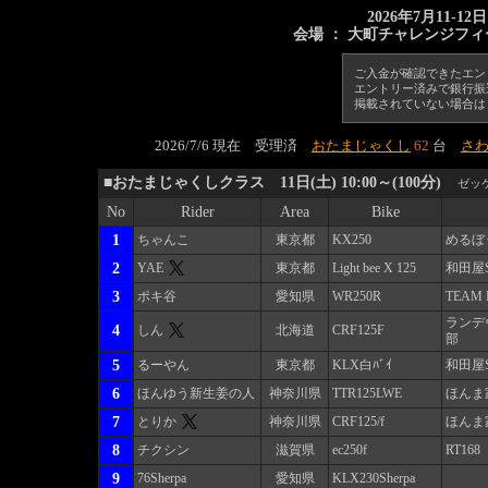
2026年7月11-1
会場 ： 大町チャレンジフィ
ご入金が確認できたエン
エントリー済みで銀行振
掲載されていない場合は 
2026/7/6 現在 受理済
おたまじゃくし
62
台
さ
■おたまじゃくしクラス 11日(土) 10:00～(100分)
ゼッ
No
Rider
Area
Bike
1
ちゃんこ
東京都
KX250
めるぼ
2
YAE
東京都
Light bee X 125
和田屋S
3
ポキ谷
愛知県
WR250R
TEAM 
ランデ
4
しん
北海道
CRF125F
部
5
るーやん
東京都
KLX白ﾊﾞｲ
和田屋
6
ほんゆう新生姜の人
神奈川県
TTR125LWE
ほんま
7
とりか
神奈川県
CRF125/f
ほんま
8
チクシン
滋賀県
ec250f
RT168
9
76Sherpa
愛知県
KLX230Sherpa