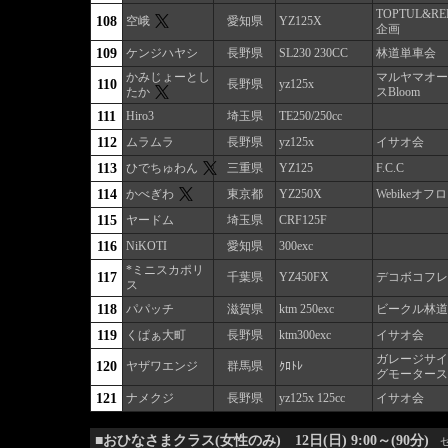
TOPTUL&RE
108
空峨
愛知県
YZ125X
企画
109
ケンジハヤシ
長野県
SL230 230CC
林道単車会
かみじょーとし
マルヤマオー
110
長野県
yz125x
たか
スBloom
111
Hiro3
埼玉県
TE250/250cc
112
ムラムラ
長野県
yz125x
イサオ会
113
ひでちゅわん
三重県
YZ125
F.C.C
114
かべぎわ
東京都
YZ250X
Webikeオフ
115
ヤードム
埼玉県
CRF125F
116
NiKOTI
愛知県
300exc
*ミニスカポリ
117
千葉県
YZ450FX
デコボコフレ
ス
118
パパッチ
滋賀県
ktm 250exc
ビークル林道
119
くぱぁ大町
長野県
ktm300exc
イサオ会
ガレージサイ
120
ヤザワエンジ
群馬県
ｸﾛﾄﾚ
グモータース
121
ナメクジ
長野県
yz125x 125cc
イサオ会
■おひなさまクラス(女性のみ) 12日(日) 9:00～(90分)
ゼ