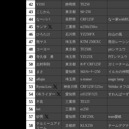
42
YOSI
静岡県
TE250
43
こじかん
東京都
ｾﾛｰ250
44
なーパパ
長野県
CRF125F
なー家withRU
45
サンマ
三重県
te250i/250cc
46
ひろたけ
石川県
YZ250FX
白山の風
47
熊ヤス
埼玉県
KTM 250EXC
熊谷レーシン
48
コーヨー
東京都
TF250E
pitシマユウ
49
寺久保 勇
埼玉県
YZ125X
PITシマユウ
50
志村和則
東京都
ﾎﾝﾀﾞCRF125F
ガミーチーム
51
まさ
愛知県
ｸﾛｽﾄﾚｰﾅｰ/250
イルカの仲間
52
aRajin
埼玉県
x-trainer
magic lamp
53
Ryota-Low
神奈川県
CRF125F/125cc
Webike オ
54
OKライダー
愛知県
crf125F/125
すわんぱーず
55
不良
三重県
TE125
56
kei
三重県
ec250
57
砂男
愛知県
CRF250L
team愛岐
テルミーユアド
58
京都府
KLX250
チームデグナ
リーム