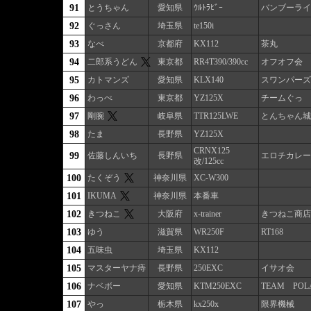
91
とうちゃん
愛知県
ｳﾙﾄﾗﾋﾞｰ
バンブーライ
92
ぐっさん
埼玉県
te150i
93
なべ
京都府
KX112
茶丸
94
二郎系うどん
東京都
RR4T390/390cc
オフオフ会
95
カトマンズ
愛知県
KLX140
スワンパーズ
96
わっぺ
東京都
YZ125X
チームぐっ
97
剛腕
岐阜県
TTR125LWE
とんちゃん城
98
たま
長野県
YZ125X
CRNX125
99
佐藤しんいち
長野県
エロチカレー
改/125cc
100
たくぞう
神奈川県
XC-W300
101
IKUMA
神奈川県
本番車
102
きつねこ
大阪府
x-trainer
きつねこ商店
103
ゆう
滋賀県
WR250F
RT168
104
五味虫
埼玉県
KX112
105
マスターヤナ痔
長野県
250EXC
イサオ会
106
ナベボー
愛知県
KTM250EXC
TEAM POL
107
やっ
栃木県
kx250x
限界機械