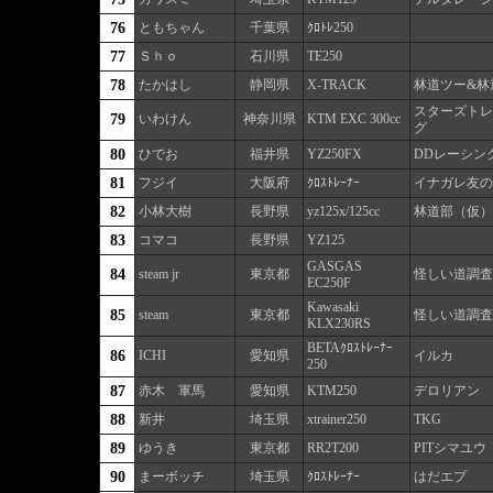
76
ともちゃん
千葉県
ｸﾛﾄﾚ250
77
Ｓｈｏ
石川県
TE250
78
たかはし
静岡県
X-TRACK
林道ツー&林
スターズトレ
79
いわけん
神奈川県
KTM EXC 300cc
グ
80
ひでお
福井県
YZ250FX
DDレーシン
81
フジイ
大阪府
ｸﾛｽﾄﾚｰﾅｰ
イナガレ友の
82
小林大樹
長野県
yz125x/125cc
林道部（仮）
83
コマコ
長野県
YZ125
GASGAS
84
steam jr
東京都
怪しい道調査
EC250F
Kawasaki
85
steam
東京都
怪しい道調査
KLX230RS
BETAｸﾛｽﾄﾚｰﾅｰ
86
ICHI
愛知県
イルカ
250
87
赤木 軍馬
愛知県
KTM250
デロリアン
88
新井
埼玉県
xtrainer250
TKG
89
ゆうき
東京都
RR2T200
PITシマユウ
90
まーボッチ
埼玉県
ｸﾛｽﾄﾚｰﾅｰ
はだエプ