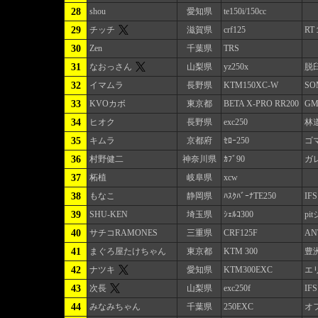
28
shou
愛知県
te150i/150cc
29
チッチ
滋賀県
crf125
R
30
Zen
千葉県
TRS
31
なおっさん
山梨県
yz250x
脱
32
イマムラ
長野県
KTM150XC-W
SO
33
KVOカボ
東京都
BETA X-PRO RR200
GM
34
ヒオク
長野県
exc250
林
35
キムラ
京都府
ｾﾛｰ250
ゴ
36
村野健二
神奈川県
ｶﾌﾞ90
ガ
37
柘植
岐阜県
xcw
38
もなこ
静岡県
ﾊｽｸﾊﾞｰﾅTE250
IFS
39
SHU-KEN
埼玉県
ｼｪﾙｺ300
pi
40
サチコRAMONES
三重県
CRF125F
AN
41
まぐろ屋たけちゃん
東京都
KTM 300
豊
42
ナツキ
愛知県
KTM300EXC
エリ
43
次長
山梨県
exc250f
IFS
44
みなみちゃん
千葉県
250EXC
オ