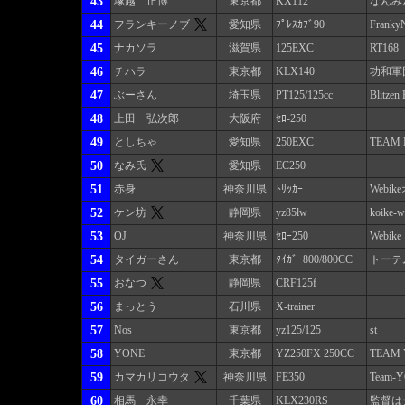
43
塚越 正博
東京都
KX112
なんみ
44
フランキーノブ
愛知県
ﾌﾟﾚｽｶﾌﾞ90
Franky
45
ナカソラ
滋賀県
125EXC
RT168
46
チハラ
東京都
KLX140
功和軍
47
ぶーさん
埼玉県
PT125/125cc
Blitzen
48
上田 弘次郎
大阪府
ｾﾛ-250
49
としちゃ
愛知県
250EXC
TEAM 
50
なみ氏
愛知県
EC250
51
赤身
神奈川県
ﾄﾘｯｶｰ
Webi
52
ケン坊
静岡県
yz85lw
koike-w
53
OJ
神奈川県
ｾﾛｰ250
Webike
54
タイガーさん
東京都
ﾀｲｶﾞｰ800/800CC
トーテ
55
おなつ
静岡県
CRF125f
56
まっとう
石川県
X-trainer
57
Nos
東京都
yz125/125
st
58
YONE
東京都
YZ250FX 250CC
TEAM 
59
カマカリコウタ
神奈川県
FE350
Team-
60
相馬 永幸
千葉県
KLX230RS
監督は