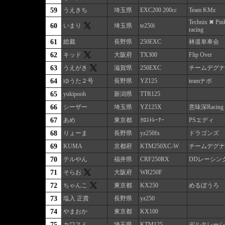
59
うえきち
埼玉県
EXC200 200cc
Team KMz
Technix ✖ Pi
60
いまり
埼玉県
te250i
racing
61
総裁
長野県
250EXC
林道単車会
62
キッド
大阪府
TX300
Flip Over
63
うえがき
滋賀県
250EXC
チームデグナ
64
ゆうた２号
長野県
YZ125
teamナポ
65
yukipooh
新潟県
TTR125
66
シーザー
埼玉県
YZ125X
意味深Racing
67
あめ
東京都
ｸﾛｽﾄﾚｰﾅｰ
PSエディ
68
りょーま
長野県
yz250fx
ドラゴンズ
69
KUMA
京都府
KTM250XC-W
チームデグナ
70
テルやん
福井県
CRF250RX
DDレーシン
71
そらお
大阪府
WR250F
72
ちゃんこ
東京都
KX250
めるぼうろ
73
塩入 正貴
長野県
yz250
74
やまおか
東京都
KX100
75
カワスミ
埼玉県
KTM125
デルタレーシ