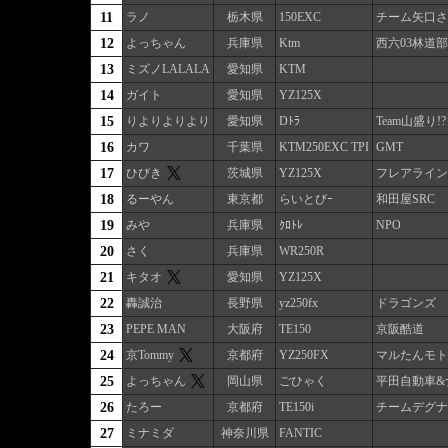
11
ラノ
栃木県
150EXC
チーム矢口さ
12
よっちゃん
兵庫県
Ktm
西六03林道部
13
ミズノLALALA
愛知県
KTM
14
ガイト
愛知県
YZ125X
15
りよりよりより
愛知県
Dﾄﾗ
Team山盛り!?
16
カワ
千葉県
KTM250EXC TPI
GMT
17
ひびき
茨城県
YZ125X
フレアライン
18
るーやん
東京都
らいとびｰ
和田屋SRC
19
みや
兵庫県
ｸﾛﾄﾚ
NPO
20
さく
兵庫県
WR250R
21
キタオ
愛知県
YZ125X
22
轟誠治
長野県
yz250fx
ドラゴンズ
23
PEPE MAN
大阪府
TE150
京阪酷道
24
京Tommy
京都府
YZ250FX
マルたんモト
25
よっちゃん
岡山県
ごひゃく
平田自動車&
26
たろー
京都府
TE150i
チームデグナ
27
ミナミダ
神奈川県
FANTIC