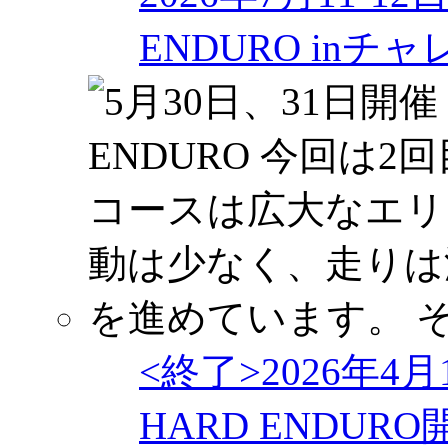
ENDURO in
<終了>2026年4
HARD ENDU