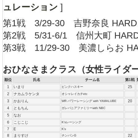
ュレーション
]
第1戦 3/29-30 吉野奈良 HAR
第2戦 5/31-6/1 信州大町 HAR
第3戦 11/29-30 美濃しらお H
おひなさまクラス（女性ライダ
順位
氏名
チーム名
第1戦
1
いまり
25
ピンクハスキー
2
ナカムラケンタ
オシャレイカチetc
3
かおりん
20
WR パワーレーシング with YAMALUBE
4
ともちん
ガレバニアファミリーwith NBC
5
なお
6
こじこじ
K’sレーシング
7
E
K’s
8
まりすけ
22
チンパンG