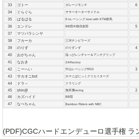
33
ゴトー
6
ガレージモンチ
34
ぐらぐら
ササベモーターサイクル
35
ばるばる
K’sレーシング.koei with KTM群馬
36
エンドレ
5
BB団/K猫倶楽部
37
マツバラシンヤ
38
フカーカ
三河チンピラーズ
39
のりず
4
のりずンず
40
おがちゃん
塩っぴレンヂャー＆アンチグリップ
41
なおき
244factory
42
こーへい
3
中山レーシングRG3
43
サカオニbot
ホマニぱにっくクリエイターズ
44
ドラ～
ドラリング
45
shin@
2
無所属racing
46
カズハイド
BB団
47
なべちゃん
Bamboo Riders with NBC
(PDF)CGCハードエンデューロ選手権 ラ