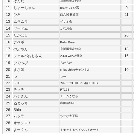
10
ぱんだ
22
京阪酷道友の会
11
しょーちゃん
9
teamちょい悪
12
ひろ
11
西六03林道部
13
ムラムラ
イサオ会
14
ヤードム
かなお会
15
たかはし
20
16
ナベボー
Polar Bear
17
のぶやん
18
京阪国道友の会
18
シェルパおじさん
16
A.I.R with林道会
19
ひでっぴ
もがもが
20
まさ菌
10
shigeshigeチャンネル
21
つ
つー
22
G10
ガレージG10 アベ精工 HTS
23
チッチ
RT168
24
ハチさん
チームきむら
25
ぬまっち
和田屋SRC
26
Shin
27
ムッラ
ちーむ太平洋
28
オオシロ！
29
よーくん
トモット＆ベイシストオート