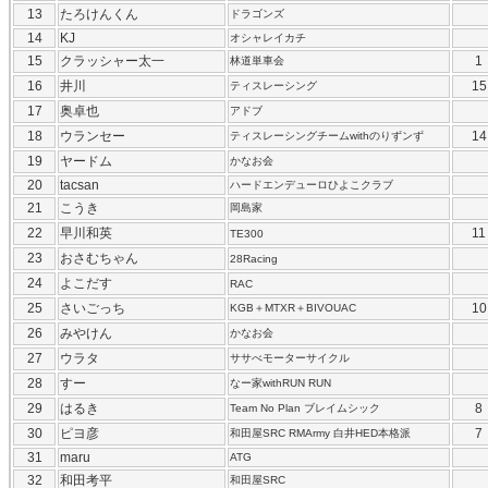
13
たろけんくん
ドラゴンズ
14
KJ
オシャレイカチ
15
クラッシャー太一
1
林道単車会
16
井川
15
ティスレーシング
17
奥卓也
アドブ
18
ウランセー
14
ティスレーシングチームwithのりずンず
19
ヤードム
かなお会
20
tacsan
ハードエンデューロひよこクラブ
21
こうき
岡島家
22
早川和英
11
TE300
23
おさむちゃん
28Racing
24
よこだす
RAC
25
さいごっち
10
KGB＋MTXR＋BIVOUAC
26
みやけん
かなお会
27
ウラタ
ササべモーターサイクル
28
すー
なー家withRUN RUN
29
はるき
8
Team No Plan ブレイムシック
30
ピヨ彦
7
和田屋SRC RMArmy 白井HED本格派
31
maru
ATG
32
和田考平
和田屋SRC