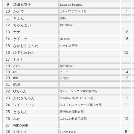
9
澤田麻衣子
Sawada Factory
10
かえで
7
ガレバニアファミリー
11
きょん
NGN
12
ちゃんまい
和田屋src
13
ナナ
18
14
ケイコケ
16
BLACK
15
なかむらけんた
ちーむ太平洋
16
ひでちゅわん
15
17
もえし
18
AYA
和田屋src
19
rei
14
チャー
20
md
13
K.style
21
結月
22
Qちゃん
Q’sレーシング＆滝沢製作所
23
かなをちゃん
12
teamAYRりすぽーらべあ
24
レイコフッッ
11
あまくちショッカーズ福山支部
25
ともちん
豊洲魚市場林道部
26
みか
10
ふわふわ林道倶楽部
27
yukipooh
28
やまもと
9
TEAM FIT’S