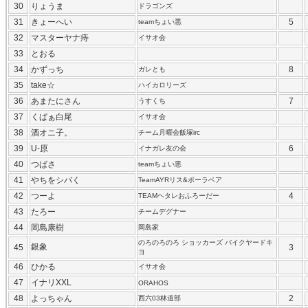
30
りょうま
ドラゴンズ
31
きょーへい
5
teamちょい悪
32
マスターヤナ痔
イサオ会
33
とおる
34
かずっち
8
ガレとも
35
take☆
ハイカロリーズ
36
あまたにさん
7
うすくち
37
くぱぁ白尾
イサオ会
38
酒オニ子。
チーム月曜会飯塚irc
39
U-原
6
イナガレ友の会
40
つばさ
teamちょい悪
41
やちをシバく
TeamAYRリス&ポーラベア
42
つーよ
4
TEAMヘタレおふろーだー
43
たろー
チームデグナー
44
岡島康樹
岡島家
のろのろのろ ショッカーズ バイクヤードキ
銀象
45
3
ヨ
46
ひかる
イサオ会
47
イナリXXL
ORAHOS
48
よっちゃん
2
西六03林道部