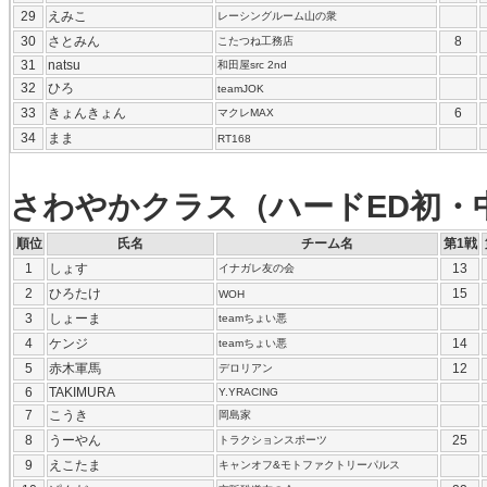
29
えみこ
レーシングルーム山の衆
30
さとみん
8
こたつね工務店
31
natsu
和田屋src 2nd
32
ひろ
teamJOK
33
きょんきょん
6
マクレMAX
34
まま
RT168
さわやかクラス（ハードED初・
順位
氏名
チーム名
第1戦
1
しょす
13
イナガレ友の会
2
ひろたけ
15
WOH
3
しょーま
teamちょい悪
4
ケンジ
14
teamちょい悪
5
赤木軍馬
12
デロリアン
6
TAKIMURA
Y.YRACING
7
こうき
岡島家
8
うーやん
25
トラクションスポーツ
9
えこたま
キャンオフ&モトファクトリーパルス