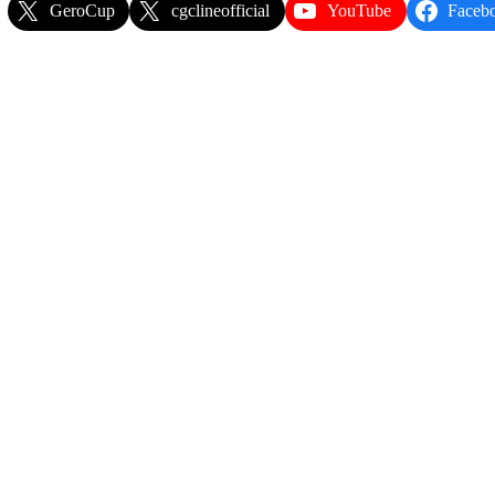
GeroCup
cgclineofficial
YouTube
Faceb