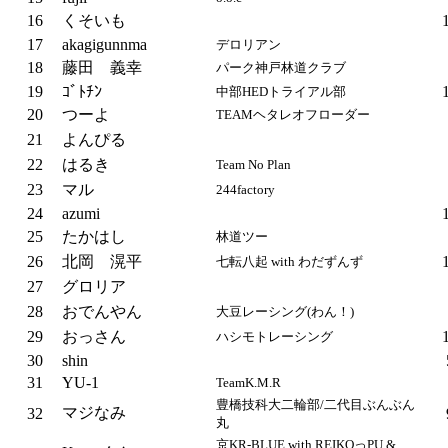
16
くそいも
17
akagigunnma
デロリアン
18
藤田 義幸
パーク神戸林道クラブ
19
ｺﾞﾄﾁﾝ
中部HEDトライアル部
20
つーよ
TEAMヘタレオフローダー
21
よんぴる
22
はるき
Team No Plan
23
マル
244factory
24
azumi
25
たかはし
林道ツー
26
北岡 滉平
七転八起 with わだずんず
27
グロリア
28
おでんやん
大豆レーシング(わん！)
29
おっさん
ハシモトレーシング
30
shin
31
YU-1
TeamK.M.R
豊橋技科大二輪部/二代目ぶんぶん
マジなみ
32
丸
京KR-BLUE with REIKOっPU &