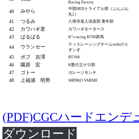
Racing Factory
中部HEDトライアル部（ぶんぶん
みやら
40
丸2）
41
つるみ
八塔寺老人倶楽部 青年部
42
カワハギ君
カワハギモータース
43
ばるばる
K”s racing KTM群馬
ティスレーシングチームwithのり
ウランセー
44
ずンず
45
ボブ 吉澤
RT168
46
園原 宏
K塾日立ゲロ部
47
ゴトー
ガレージモンチ
48
上福浦 明男
SHINKO VARME
(PDF)CGCハードエン
ダウンロード