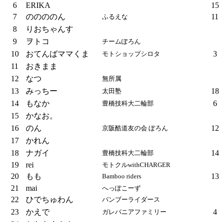
6
ERIKA
15
7
ののののん
11
ふるえな
8
りおちゃんす
9
ヲトコ
チームぽろん
10
おてんばママくま
3
モトショップシロタ
11
おきまま
12
なつ
無所属
13
みっちー
18
太田塾
14
もなか
6
豊橋技科大二輪部
15
かなお。
16
のん
12
京阪酷道友の会 ぽろん
17
かれん
18
ナガイ
14
豊橋技科大二輪部
19
rei
モトクルwithCHARGER
20
もも
13
Bamboo riders
21
mai
へっぽこーず
22
ひでちゅわん
バンブーライダース
23
かえで
4
ガレバニアファミリー