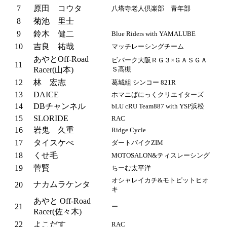
7
原田 コウタ
八塔寺老人倶楽部 青年部
8
菊池 里士
9
鈴木 健二
Blue Riders with YAMALUBE
10
吉良 祐哉
マッチレーシングチーム
あやとOff-Road
ビバーク大阪ＲＧ３×ＧＡＳＧＡ
11
Racer(山本)
Ｓ高槻
12
林 宏志
葛城組 シンコー 821R
13
DAICE
ホマニぱにっくクリエイターズ
14
DBチャンネル
bLU cRU Team887 with YSP浜松
15
SLORIDE
RAC
16
岩鬼 久重
Ridge Cycle
17
タイスケべ
ダートバイクZIM
18
くせ毛
MOTOSALON&ティスレーシング
19
菅賢
ちーむ太平洋
オシャレイカチ&モトピットヒオ
ナカムラケンタ
20
キ
あやと Off-Road
21
ー
Racer(佐々木)
22
よこだす
RAC