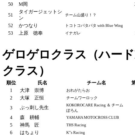
50
M岡
タイガージェットシ
51
チーム山盛り！？
ン
52
かつなり
トコトコパタパタ with Blue Wing
53
上原 徳奉
イナガレ
ゲロゲロクラス（ハード
クラス）
順位
氏名
チーム名
1
大津 崇博
おれがたらお
2
大塚 正恒
チームワーロック
KOKOROCARE Racing ＆ チーム
ぶっ刺し先生
3
ぽろん
4
森 耕輔
YAMAHA MOTOCROSS CLUB
5
神馬 匠
THS Racing
6
はちょり
K”s Racing