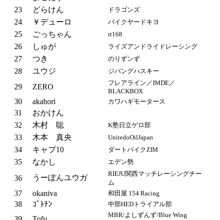
23
どらけん
ドラゴンズ
24
￥デューロ
バイクヤードキヨ
25
ごっちゃん
rt168
26
しゅが
ライズアンドライドレーシング
27
つき
のりずンず
28
ユウジ
ジパングハスキー
フレアライン／IMDE／
29
ZERO
BLACKBOX
30
akahori
カワハギモータース
31
おかけん
32
木村 聡
K塾日立ゲロ部
33
木本 真央
UnitedoOilJapan
34
キャプ10
ダートバイクZIM
35
なかし
エデン勢
RIEJU関西マッチレーシングチー
うーぽんユウガ
36
ム
37
okaniva
和田屋 154 Racing
38
ｺﾞﾄﾁﾝ
中部HEDトライアル部
MBR/よしずんず/Blue Wing
39
Tofu.