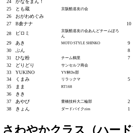
24
かなをまん！
25
とも蔵
京阪酷道友の会
26
おがわめぐみ
27
B倉ナナ
10
京阪酷道友の会あんどチームぽろ
ピロミ
28
ん
29
あき
9
MOTO STYLE SHINKO
30
ぶん
8
31
ひな粉
7
チーム鶴里
32
どりどり
サンセルフ商会
33
YUKINO
YY林Do部
34
くまみ
5
リラックマ
35
まま
RT168
36
きき
37
あやぴ
2
豊橋技科大二輪部
38
きょん
1
ダードバイクzim
さわやかクラス（ハード