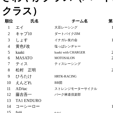
クラス）
順位
氏名
チーム名
第
1
エイ
大豆レーシング
2
キャプ10
ダートバイクZIM
3
しょす
イナガレ友の会
4
黄色F改
塩っぱレンヂャー
5
kaaki
kaaki with CHARGER
6
MASATO
MOTOSALON
7
ティス
ティスレーシング
8
松村 正明
9
ひろたけ
HRTK-RACING
10
えんどれ
BB団
11
AD/tac
ストレンジモーターサイクル
12
藤吉吾一
パーク林道倶楽部
13
TA1 ENDURO
14
コーシーロー
15
fujii
o.o.c