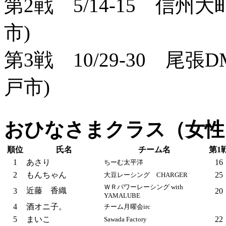
第2戦 5/14-15 信州大
市)
第3戦 10/29-30 尾張D
戸市)
おひなさまクラス（女性
順位
氏名
チーム名
第1
1
あさり
16
ちーむ太平洋
2
もんちゃん
25
大豆レーシング CHARGER
ＷＲパワーレーシング with
近藤 香織
3
20
YAMALUBE
4
酒オニ子。
チーム月曜会irc
5
まいこ
22
Sawada Factory