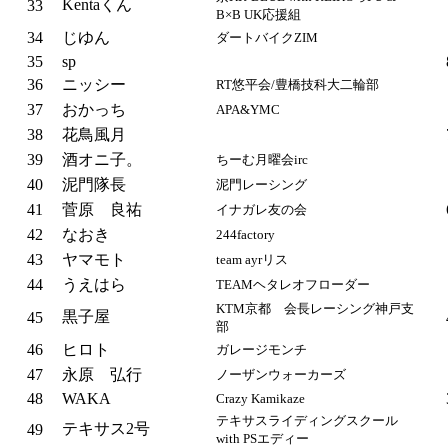
Kentaくん
33
B×B UK応援組
34
じゆん
ダートバイクZIM
35
sp
36
ニッシー
RT悠平会/豊橋技科大二輪部
37
おかっち
APA&YMC
38
花鳥風月
39
酒オニ子。
ちーむ月曜会irc
40
泥門隊長
泥門レーシング
41
菅原 良祐
イナガレ友の会
42
なおき
244factory
43
ヤマモト
team ayrリス
44
うえはら
TEAMヘタレオフローダー
KTM京都 会長レーシング神戸支
黒子屋
45
部
46
ヒロト
ガレージモンチ
47
永原 弘行
ノーザンウォーカーズ
48
WAKA
Crazy Kamikaze
テキサスライディングスクール
テキサス2号
49
with PSエディー