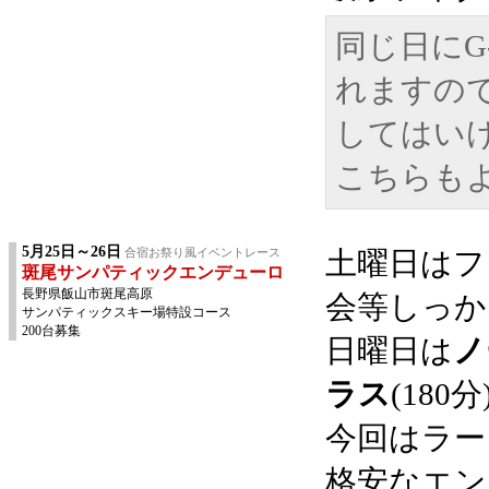
同じ日にG
れますの
してはい
こちらも
5月25日～26日
合宿お祭り風イベントレース
土曜日はフ
斑尾サンパティックエンデューロ
長野県飯山市斑尾高原
会等しっか
サンパティックスキー場特設コース
200台募集
日曜日は
ノ
ラス
(18
今回はラー
格安なエン