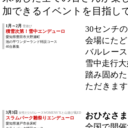
加できるイベントを目指し
1月～2月
雪遊び
30センチ
積雪次第！雪中エンデューロ
愛知県豊田市大野瀬町
会場にたど
池の平ワンダーランド特設コース
40台募集
バルレース
雪中走行大
踏み固めた
ただきます
3月3日
女性だけのレースWOMENS’Xと山遊び風ED
おひなさま
スラムパーク雛祭りエンデューロ
愛知県瀬戸市余床町
全国で開催