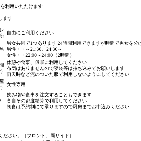
）を利用いただけます
します
レ
自由にご利用ください
所
男女共同で1つあります 24時間利用できますが時間で男女を分
呂
男性・・～21:30、24:30～
女性・・22:00～24:00（2時間）
休憩や食事、仮眠に利用してください
間
布団はありませんので寝袋等は持ち込みでお願いします
階）
雨天時など泥のついた服で利用しないようにしてください
屋
女性専用
階）
飲み物や食事を注文することもできます
事
各自その都度精算で利用してください
朝食は予約制にて承りますので厨房までお申込みください
ください。（フロント、両サイド）