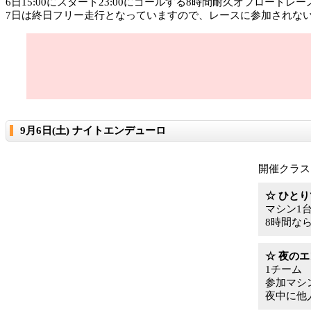
6日15:00にスタート23:00にゴールする8時間耐久オフロードレ
7日は終日フリー走行となっていますので、レースに参加されな
9月6日(土) ナイトエンデューロ
開催クラス
☆ ひと
マシン1台
8時間な
☆ 夜の
1チーム
参加マシン
夜中に他