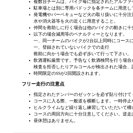
複数台チームは、バイク毎に指定されたアルファ
駐車場とは別に専用パドックを各チームに用意し
発電機やバーベキューなど火の取り扱いに十分注
水や消火器等を火の近くに用意すること。
仲間を救助しに行く場合は他のバイクの動きに十
以下の場合減周等のペナルティーとなります。
一、同一チームのバイクが2台以上同時にコース
一、登録されていないバイクでの走行
救助に向かう場合でも必ず歩いて行って下さい。
飲酒運転厳禁です。予告なく飲酒検問を行う場合
検査を拒否したりアルコールが検出された場合、
時間限定のSSが2回開設されます。
フリー走行の注意点
指定されたナンバーのゼッケンを必ず貼り付けて
コースに入る際、一般道を横断します。一時停止
ヒルクライムなど繰り返し練習していただいて構
コースの周回方向に十分注意してください。逆走
昼休憩はありません。