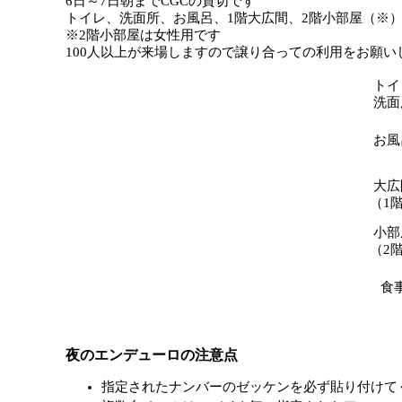
6日～7日朝までCGCの貸切です
トイレ、洗面所、お風呂、1階大広間、2階小部屋（※
※2階小部屋は女性用です
100人以上が来場しますので譲り合っての利用をお願い
トイ
洗面
お風
大広
（1
小部
（2
食
夜のエンデューロの注意点
指定されたナンバーのゼッケンを必ず貼り付けて