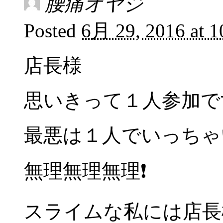
腰痛オヤジ
Posted
6月 29, 2016 at 
店長様
思いきって１人参加で
最悪は１人でいっちゃ
無理無理無理❗
スライムな私には店長