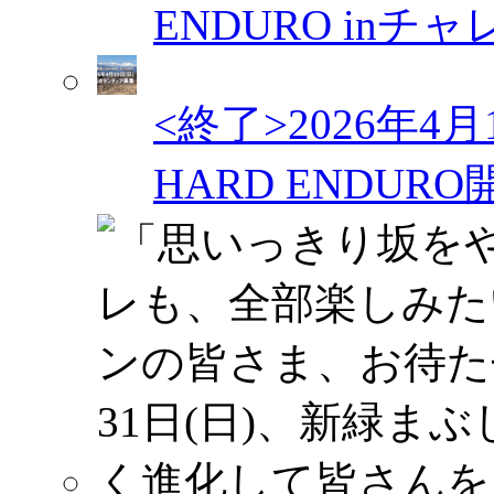
ENDURO in
<終了>2026年4
HARD ENDU