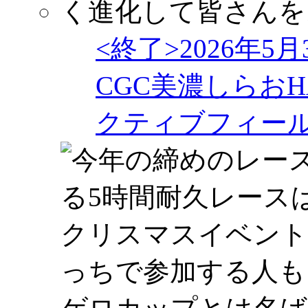
<終了>2026年5
CGC美濃しらおHA
クティブフィー