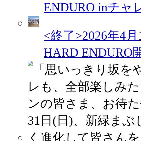
ENDURO in
<終了>2026年4
HARD ENDU