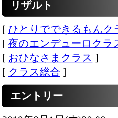
リザルト
[
ひとりでできるもんク
[
夜のエンデューロクラ
[
おひなさまクラス
]
[
クラス総合
]
エントリー