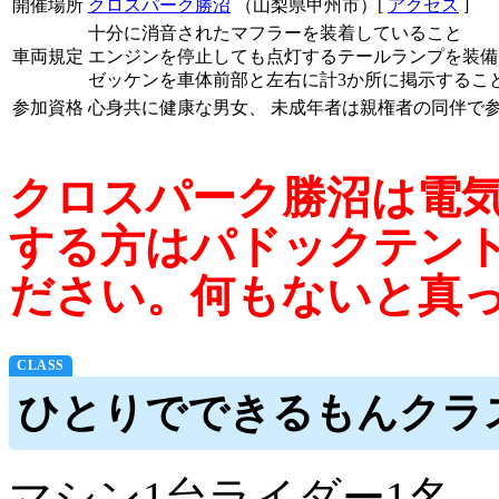
開催場所
クロスパーク勝沼
（山梨県甲州市）[
アクセス
]
十分に消音されたマフラーを装着していること
車両規定
エンジンを停止しても点灯するテールランプを装備
ゼッケンを車体前部と左右に計3か所に掲示すること
参加資格
心身共に健康な男女、 未成年者は親権者の同伴で
クロスパーク勝沼は電
する方はパドックテン
ださい。何もないと真
ひとりでできるもんクラ
マシン1台ライダー1名